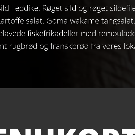
ld i eddike. Røget sild og røget sildef
artoffelsalat. Goma wakame tangsalat
lavede fiskefrikadeller med remoulade
mt rugbrød og franskbrød fra vores lok