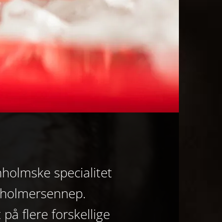
holmske specialitet
rnholmersennep.
på flere forskellige