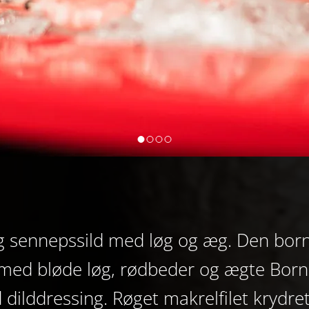
og sennepssild med løg og æg. Den born
d med bløde løg, rødbeder og ægte Bo
dilddressing. Røget makrelfilet krydret 