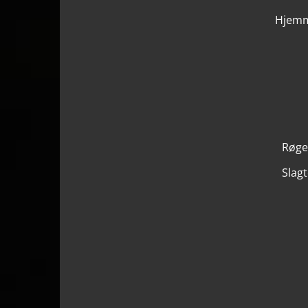
Hjemme
Røger
Slagt