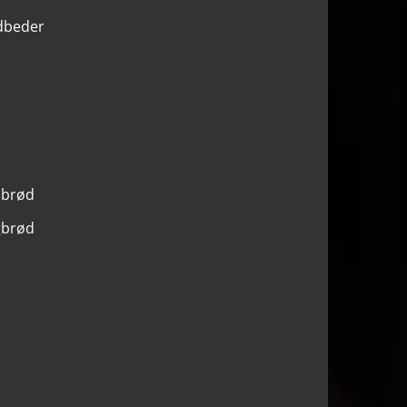
ødbeder
r brød
ugbrød