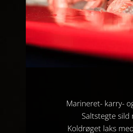
Marineret- karry- 
Saltstegte sil
Koldrøget laks med 