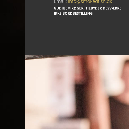
Email:
info@smokedfish.dk
GUDHJEM RØGERI TILBYDER DESVÆRRE
IKKE BORDBESTILLING