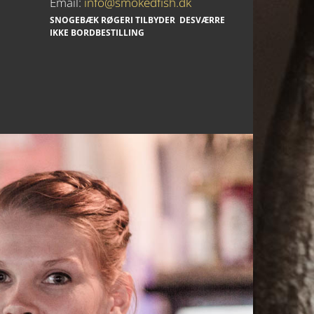
Email:
info@smokedfish.dk
SNOGEBÆK RØGERI TILBYDER DESVÆRRE
IKKE BORDBESTILLING