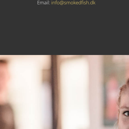
Email:
info@smokedfish.dk